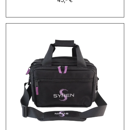
45,- €