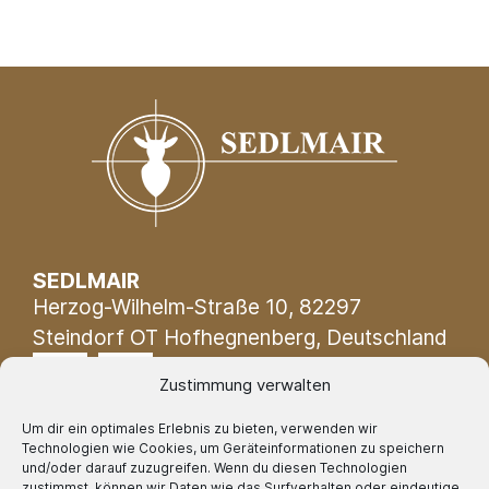
SEDLMAIR
Herzog-Wilhelm-Straße 10, 82297
Steindorf OT Hofhegnenberg, Deutschland
Zustimmung verwalten
Um dir ein optimales Erlebnis zu bieten, verwenden wir
Technologien wie Cookies, um Geräteinformationen zu speichern
Geschäftszeiten:
und/oder darauf zuzugreifen. Wenn du diesen Technologien
Mo - Fr 09:00 – 17:00 Uhr
zustimmst, können wir Daten wie das Surfverhalten oder eindeutige