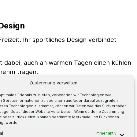
 Design
eizeit. Ihr sportliches Design verbindet
lft dabei, auch an warmen Tagen einen kühlen
enehm tragen.
Zustimmung verwalten
tspruch
No More Compromises
. Dank des
bequemen Sitz.
optimales Erlebnis zu bieten, verwenden wir Technologien wie
m Geräteinformationen zu speichern und/oder darauf zuzugreifen.
esen Technologien zustimmst, können wir Daten wie das Surfverhalten
utige IDs auf dieser Website verarbeiten. Wenn du deine Zustimmung
lst oder zurückziehst, können bestimmte Merkmale und Funktionen
igt werden.
al
Immer aktiv