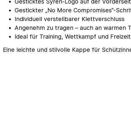
Gesticktes Syren-Logo auf der Vordersei
Gestickter „No More Compromises“-Schrif
Individuell verstellbarer Klettverschluss
Angenehm zu tragen – auch an warmen 
Ideal für Training, Wettkampf und Freizeit
Eine leichte und stilvolle Kappe für Schützi
Mehr Zubehör von Syren finden Sie
hier
.
SED