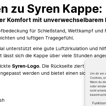
n zu Syren Kappe:
her Komfort mit unverwechselbarem
opfbedeckung für Schießstand, Wettkampf und Fr
chten und luftigen Tragegefühl.
 unterstützt eine gute Luftzirkulation und hi
t lässt sich die Kappe über viele Stunden ang
tickte
Syren-Logo
. Die Rückseite ziert der Lei
 angepasst werden und bietet einen sicheren, 
Um dir ein 
Cookies, u
Wenn du di
oder einde
nicht ertei
beeinträcht
sh
Funktion