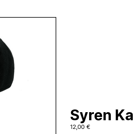
Syren K
12,00
€