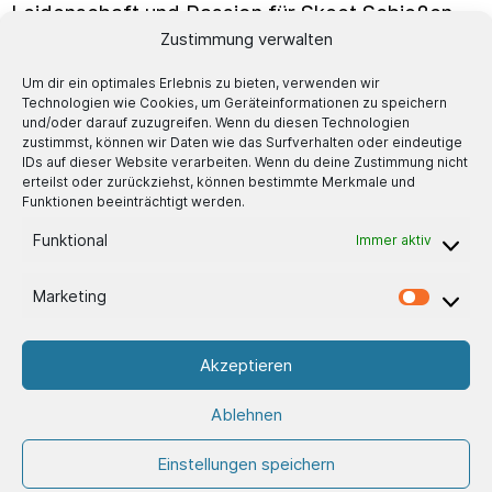
Leidenschaft und Passion für Skeet Schießen,
Zustimmung verwalten
ist die SHU Schaftkappe blau-weiß-blau aus
Hightech Material gefertigt.
Details:
Um dir ein optimales Erlebnis zu bieten, verwenden wir
formstabil von –40 °C bis +100 °C
Technologien wie Cookies, um Geräteinformationen zu speichern
und/oder darauf zuzugreifen. Wenn du diesen Technologien
100 % recyceltes Material
zustimmst, können wir Daten wie das Surfverhalten oder eindeutige
IDs auf dieser Website verarbeiten. Wenn du deine Zustimmung nicht
30 % leichter als vulkanisierter Gummi
erteilst oder zurückziehst, können bestimmte Merkmale und
Halt und Rutschfestigkeit maximiert
Funktionen beeinträchtigt werden.
hohe Rückstoßaufnahme
Funktional
Immer aktiv
nur 22 mm breit (12 mm blau – 5 mm weiß –
5 mm blau)
Marketing
Ein komplettes Produkt „Made in Italy“, das 100
% aus recyceltem Material besteht und jede
Akzeptieren
Waffe definitiv zu einem Unikat macht. Mehr zu
SHU Equipment finden Sie
hier
.
Ablehnen
Einstellungen speichern