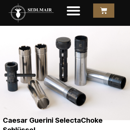
Caesar Guerini SelectaChoke
Schlüssel