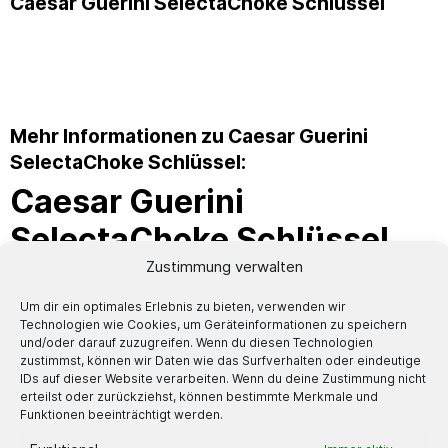
Caesar Guerini SelectaChoke Schlüssel
Mehr Informationen zu Caesar Guerini
SelectaChoke Schlüssel:
Caesar Guerini
SelectaChoke Schlüssel
Zustimmung verwalten
Der Caesar Guerini
SelectaChoke Schlüssel ist
Um dir ein optimales Erlebnis zu bieten, verwenden wir
Technologien wie Cookies, um Geräteinformationen zu speichern
die perfekte Ergänzung zu
und/oder darauf zuzugreifen. Wenn du diesen Technologien
zustimmst, können wir Daten wie das Surfverhalten oder eindeutige
IDs auf dieser Website verarbeiten. Wenn du deine Zustimmung nicht
den SelectaChokes
erteilst oder zurückziehst, können bestimmte Merkmale und
Funktionen beeinträchtigt werden.
Competition
und
Jagd
.