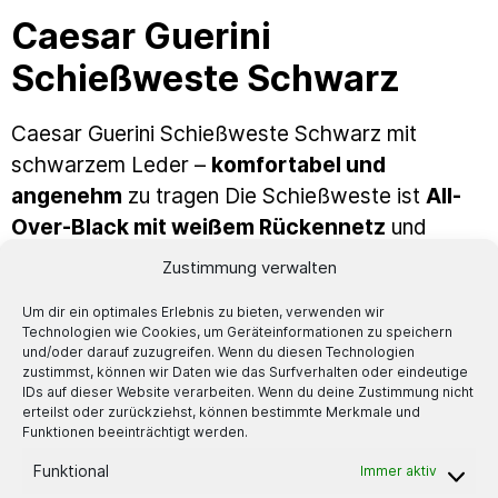
Caesar Guerini
Schießweste Schwarz
Caesar Guerini Schießweste Schwarz mit
schwarzem Leder –
komfortabel und
angenehm
zu tragen Die Schießweste ist
All-
Over-Black mit weißem Rückennetz
und
einem
schwarzen Glattlederbesatz
auf der
Zustimmung verwalten
Schießseite. Elegant – dezent – optimal für den
Um dir ein optimales Erlebnis zu bieten, verwenden wir
Wettkampfschützen.
Links wie rechts
hat sie
Technologien wie Cookies, um Geräteinformationen zu speichern
jeweils
2 Munitionstaschen
und eine große
und/oder darauf zuzugreifen. Wenn du diesen Technologien
zustimmst, können wir Daten wie das Surfverhalten oder eindeutige
durchgehende Tasche am Rücken. An der
IDs auf dieser Website verarbeiten. Wenn du deine Zustimmung nicht
Führhandseite gibt es die Möglichkeit ein
erteilst oder zurückziehst, können bestimmte Merkmale und
Funktionen beeinträchtigt werden.
Handtuch
oder ähnliches anzubringen. Dafür ist
Funktional
Immer aktiv
eine Öse vorhanden. Tipp für alle