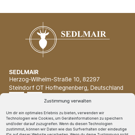
SEDLMAIR
Herzog-Wilhelm-Straße 10, 82297
Steindorf OT Hofhegnenberg, Deutschland
Zustimmung verwalten
Um dir ein optimales Erlebnis zu bieten, verwenden wir
Technologien wie Cookies, um Geräteinformationen zu speichern
Geschäftszeiten:
und/oder darauf zuzugreifen. Wenn du diesen Technologien
Mo - Fr 09:00 – 17:00 Uhr
zustimmst, können wir Daten wie das Surfverhalten oder eindeutige
IDs auf dieser Website verarbeiten. Wenn du deine Zustimmung nicht